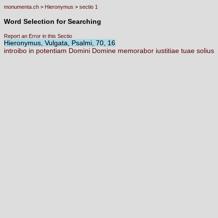
monumenta.ch
>
Hieronymus
>
sectio 1
Word Selection for Searching
Report an Error in this Sectio
Hieronymus, Vulgata, Psalmi, 70, 16
introibo
in
potentiam
Domini
Domine
memorabor
iustitiae
tuae
solius