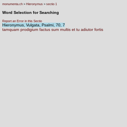
monumenta.ch
>
Hieronymus
>
sectio 1
Word Selection for Searching
Report an Error in this Sectio
Hieronymus, Vulgata, Psalmi, 70, 7
tamquam
prodigium
factus
sum
multis
et
tu
adiutor
fortis