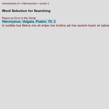
monumenta.ch
>
Hieronymus
>
sectio 1
Word Selection for Searching
Report an Error in this Sectio
Hieronymus, Vulgata, Psalmi, 70, 2
in
iustitia
tua
libera
me
et
eripe
me
inclina
ad
me
aurem
tuam
et
salv