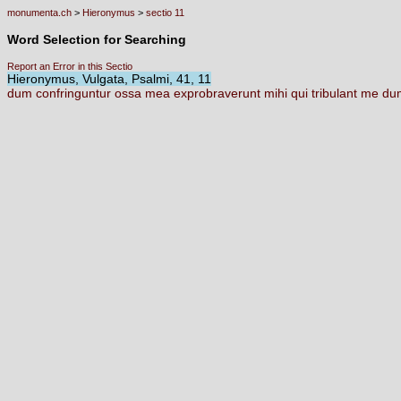
monumenta.ch
>
Hieronymus
>
sectio 11
Word Selection for Searching
Report an Error in this Sectio
Hieronymus, Vulgata, Psalmi, 41, 11
dum
confringuntur
ossa
mea
exprobraverunt
mihi
qui
tribulant
me
d