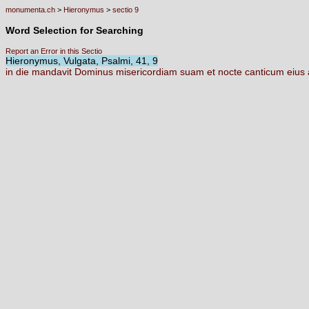
monumenta.ch
>
Hieronymus
>
sectio 9
Word Selection for Searching
Report an Error in this Sectio
Hieronymus, Vulgata, Psalmi, 41, 9
in
die
mandavit
Dominus
misericordiam
suam
et
nocte
canticum
eius