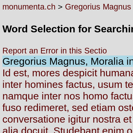
monumenta.ch
>
Gregorius Magnus
Word Selection for Search
Report an Error in this Sectio
Gregorius Magnus, Moralia in 
Id
est,
mores
despicit
human
inter
homines
factus,
usum
t
namque
inter
nos
homo
fact
fuso
redimeret,
sed
etiam
os
conversatione
igitur
nostra
e
alia
docuit.
Studebant
enim