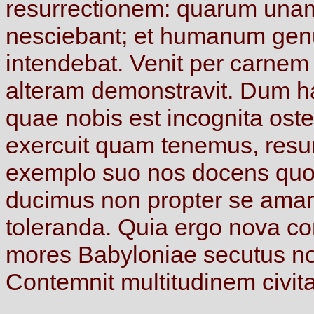
resurrectionem:
quarum
una
nesciebant;
et
humanum
ge
intendebat.
Venit
per
carne
alteram
demonstravit.
Dum
h
quae
nobis
est
incognita
oste
exercuit
quam
tenemus,
res
exemplo
suo
nos
docens
qu
ducimus
non
propter
se
ama
toleranda.
Quia
ergo
nova
co
mores
Babyloniae
secutus
n
Contemnit
multitudinem
civita