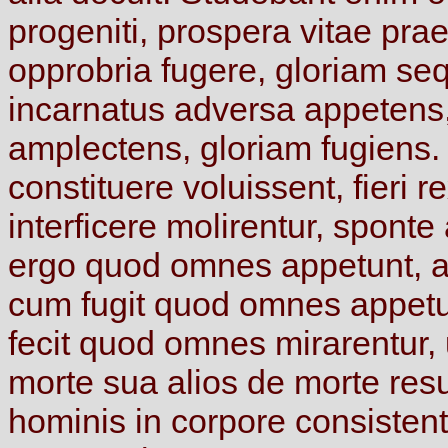
progeniti,
prospera
vitae
prae
opprobria
fugere,
gloriam
seq
incarnatus
adversa
appetens
amplectens,
gloriam
fugiens
constituere
voluissent,
fieri
r
interficere
molirentur,
sponte
ergo
quod
omnes
appetunt,
a
cum
fugit
quod
omnes
appet
fecit
quod
omnes
mirarentur,
morte
sua
alios
de
morte
res
hominis
in
corpore
consistent