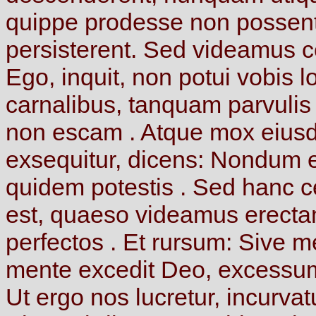
quippe
prodesse
non
possen
persisterent.
Sed
videamus
c
Ego,
inquit,
non
potui
vobis
l
carnalibus,
tanquam
parvuli
non
escam
.
Atque
mox
eiu
exsequitur,
dicens:
Nondum
quidem
potestis
.
Sed
hanc
c
est,
quaeso
videamus
erect
perfectos
.
Et
rursum:
Sive
m
mente
excedit
Deo,
excess
Ut
ergo
nos
lucretur,
incurvat