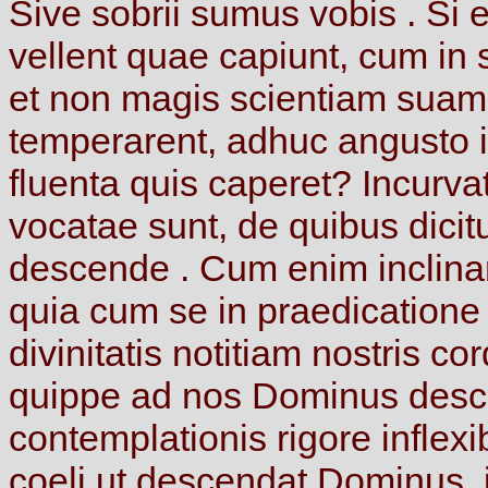
Sive
sobrii
sumus
vobis
.
Si
vellent
quae
capiunt,
cum
in
et
non
magis
scientiam
sua
temperarent,
adhuc
angusto
fluenta
quis
caperet?
Incurv
vocatae
sunt,
de
quibus
dicit
descende
.
Cum
enim
inclin
quia
cum
se
in
praedication
divinitatis
notitiam
nostris
cor
quippe
ad
nos
Dominus
desc
contemplationis
rigore
inflexi
coeli
ut
descendat
Dominus,