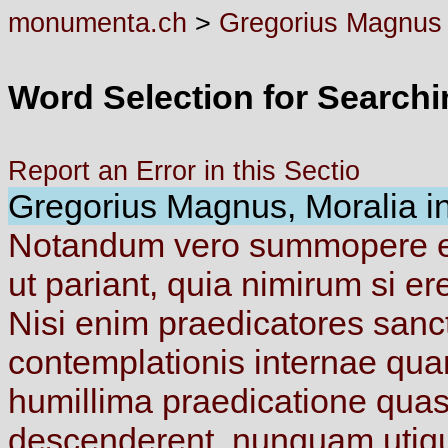
monumenta.ch
>
Gregorius Magnus
Word Selection for Search
Report an Error in this Sectio
Gregorius Magnus, Moralia in 
Notandum
vero
summopere
ut
pariant,
quia
nimirum
si
er
Nisi
enim
praedicatores
sanc
contemplationis
internae
qu
humillima
praedicatione
qua
descenderent,
nunquam
uti