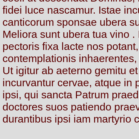
fidei
luce
nascamur.
Istae
in
canticorum
sponsae
ubera
s
Meliora
sunt
ubera
tua
vino
.
pectoris
fixa
lacte
nos
potant
contemplationis
inhaerentes
Ut
igitur
ab
aeterno
gemitu
e
incurvantur
cervae,
atque
in
ipsi,
qui
sancta
Patrum
praed
doctores
suos
patiendo
prae
durantibus
ipsi
iam
martyrio