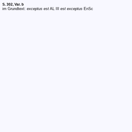
S. 302, Var. b
im Grundtext:
exceptus est
AL III
est exceptus
EnSc