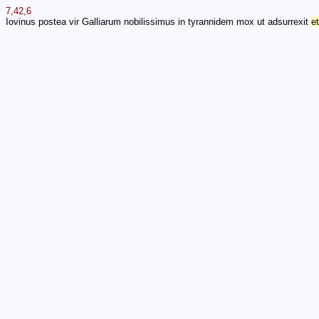
7,42,6
Iovinus postea vir Galliarum nobilissimus in tyrannidem mox ut adsurrexit
et