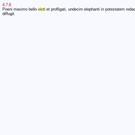
4,7,6
Poeni maximo bello
victi
et profligati, undecim elephanti in potestatem reda
diffugit.