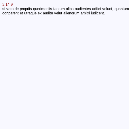
3,14,9
si vero de propriis querimoniis tantum alios audientes adfici volunt, quantu
conparent et utraque ex auditu velut alienorum arbitri iudicent.