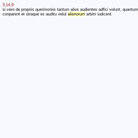
3,14,9
si vero de propriis querimoniis tantum alios audientes adfici volunt, quantum
conparent et utraque ex auditu velut
alienorum
arbitri iudicent.