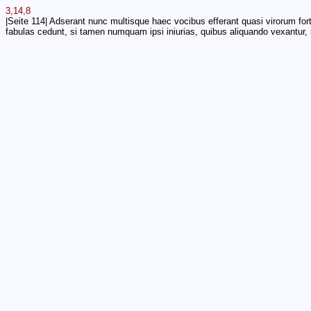
3,14,8
|Seite 114| Adserant nunc multisque haec vocibus efferant quasi virorum fort
fabulas cedunt, si tamen numquam ipsi iniurias, quibus aliquando vexantur, r