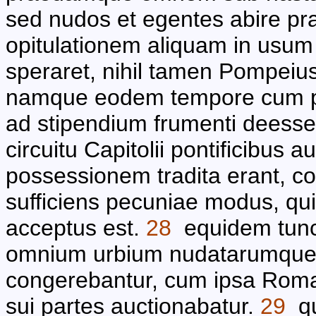
sed nudos et egentes abire pr
opitulationem aliquam in usum s
speraret, nihil tamen Pompeius
namque eodem tempore cum pe
ad stipendium frumenti deesse
circuitu Capitolii pontificibus 
possessionem tradita erant, co
sufficiens pecuniae modus, qui
acceptus est.
28
equidem tunc i
omnium urbium nudatarumque 
congerebantur, cum ipsa Roma 
sui partes auctionabatur.
29
qu