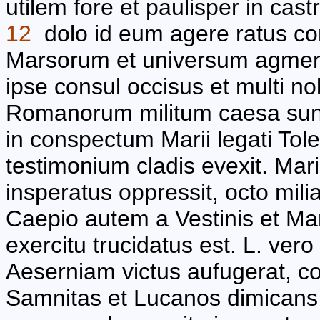
utilem fore et paulisper in cast
12
dolo id eum agere ratus con
Marsorum et universum agmen ex
ipse consul occisus et multi nobi
Romanorum militum caesa sun
in conspectum Marii legati Tolen
testimonium cladis evexit. Mari
insperatus oppressit, octo mili
Caepio autem a Vestinis et Mar
exercitu trucidatus est. L. ve
Aeserniam victus aufugerat, c
Samnitas et Lucanos dimicans m