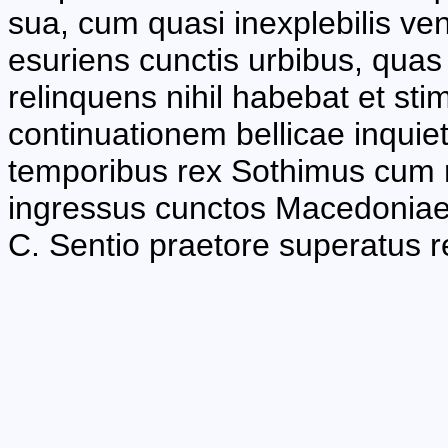
sua, cum quasi inexplebilis v
esuriens cunctis urbibus, quas 
relinquens nihil habebat et st
continuationem bellicae inquie
temporibus rex Sothimus cum 
ingressus cunctos Macedoniae
C. Sentio praetore superatus r