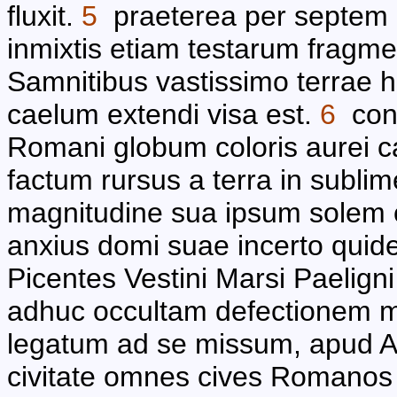
fluxit.
5
praeterea per septem 
inmixtis etiam testarum fragmen
Samnitibus vastissimo terrae h
caelum extendi visa est.
6
conp
Romani globum coloris aurei 
factum rursus a terra in sublim
magnitudine sua ipsum solem 
anxius domi suae incerto quide
Picentes Vestini Marsi Paelig
adhuc occultam defectionem m
legatum ad se missum, apud A
civitate omnes cives Romanos 