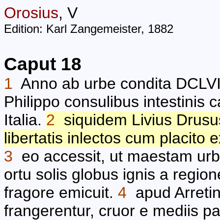
Orosius
, V
Edition: Karl Zangemeister, 1882
Caput 18
1
Anno ab urbe condita DCLVIII
Philippo consulibus intestinis 
Italia.
2
siquidem Livius Drusus
libertatis inlectos cum placito 
3
eo accessit, ut maestam urbe
ortu solis globus ignis a regi
fragore emicuit.
4
apud Arretin
frangerentur, cruor e mediis p