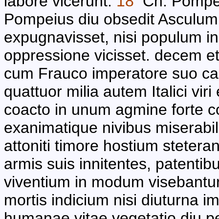
labore vicerunt.
18
Cn. Pompeio
Pompeius diu obsedit Asculum 
expugnavisset, nisi populum 
oppressione vicisset. decem e
cum Frauco imperatore suo caes
quattuor milia autem Italici vi
coacto in unum agmine forte c
exanimatique nivibus miserabil
attoniti timore hostium steterant,
armis suis innitentes, patentib
viventium in modum visebantur;
mortis indicium nisi diuturna 
humanae vitae vegetatio diu pe