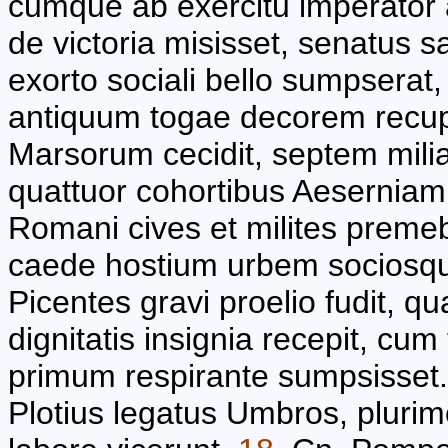
cumque ab exercitu imperator
de victoria misisset, senatus 
exorto sociali bello sumpserat
antiquum togae decorem recupe
Marsorum cecidit, septem milia
quattuor cohortibus Aeserniam 
Romani cives et milites premeb
caede hostium urbem sociosqu
Picentes gravi proelio fudit, qu
dignitatis insignia recepit, c
primum respirante sumpsisset.
Plotius legatus Umbros, plurimo