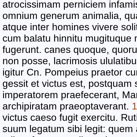
atrocissimam perniciem infam
omnium generum animalia, qu
atque inter homines vivere solit
cum balatu hinnitu mugituque 
fugerunt. canes quoque, quor
non posse, lacrimosis ululatibu
igitur Cn. Pompeius praetor c
gessit et victus est, postquam
imperatorem praefecerant, 
archipiratam praeoptaverant.
1
victus caeso fugit exercitu. R
suum legatum sibi legit: qu