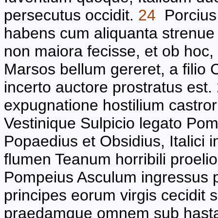
persecutus occidit.
24
Porcius 
habens cum aliquanta strenue g
non maiora fecisse, et ob hoc
Marsos bellum gereret, a filio C
incerto auctore prostratus est.
expugnatione hostilium castror
Vestinique Sulpicio legato Pom
Popaedius et Obsidius, Italici
flumen Teanum horribili proelio
Pompeius Asculum ingressus p
principes eorum virgis cecidit 
praedamque omnem sub hasta v